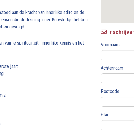
teed aan de kracht van innerlijke stilte en de
r mensen die de training Inner Knowledge hebben
ebben gevolgd.
Inschrijve
van je spiritualiteit, innerlijke kennis en het
Voornaam
rste jaar:
Achternaam
ng
Postcode
m.v.
Stad
n