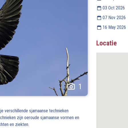
03 Oct 2026
07 Nov 2026
16 May 2026
Locatie
1
g je verschillende sjamaanse technieken
echnieken zijn oeroude sjamaanse vormen en
hten en ziekten.