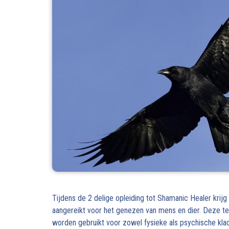
Tijdens de 2 delige opleiding tot Shamanic Healer krij
aangereikt voor het genezen van mens en dier. Deze t
worden gebruikt voor zowel fysieke als psychische klac