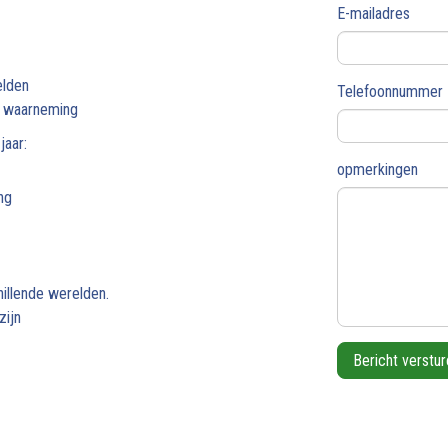
E-mailadres
elden
Telefoonnummer
en waarneming
jaar:
opmerkingen
ng
hillende werelden.
zijn