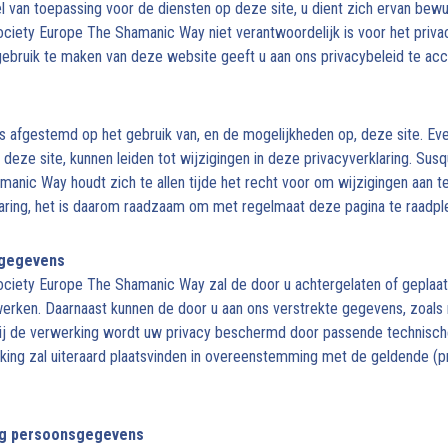
el van toepassing voor de diensten op deze site, u dient zich ervan bewus
iety Europe The Shamanic Way niet verantwoordelijk is voor het priva
gebruik te maken van deze website geeft u aan ons privacybeleid te ac
is afgestemd op het gebruik van, en de mogelijkheden op, deze site. Ev
 deze site, kunnen leiden tot wijzigingen in deze privacyverklaring. S
anic Way houdt zich te allen tijde het recht voor om wijzigingen aan t
laring, het is daarom raadzaam om met regelmaat deze pagina te raadpl
sgegevens
iety Europe The Shamanic Way zal de door u achtergelaten of geplaat
erken. Daarnaast kunnen de door u aan ons verstrekte gegevens, zoals
ij de verwerking wordt uw privacy beschermd door passende technische
ing zal uiteraard plaatsvinden in overeenstemming met de geldende (p
ng persoonsgegevens