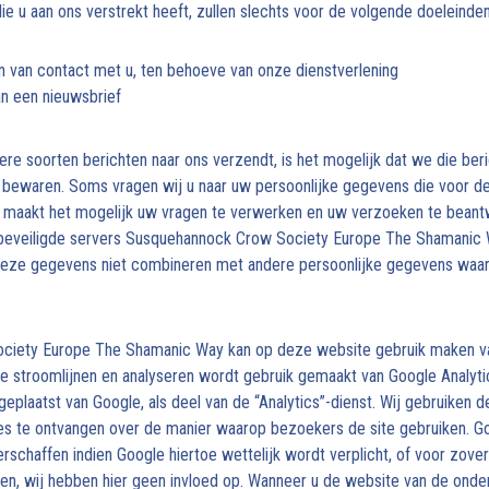
 u aan ons verstrekt heeft, zullen slechts voor de volgende doeleinde
 van contact met u, ten behoeve van onze dienstverlening
n een nieuwsbrief
ere soorten berichten naar ons verzendt, is het mogelijk dat we die ber
bewaren. Soms vragen wij u naar uw persoonlijke gegevens die voor d
 Dit maakt het mogelijk uw vragen te verwerken en uw verzoeken te bea
eveiligde servers Susquehannock Crow Society Europe The Shamanic W
n deze gegevens niet combineren met andere persoonlijke gegevens waar
ciety Europe The Shamanic Way kan op deze website gebruik maken va
e stroomlijnen en analyseren wordt gebruik gemaakt van Google Analyti
eplaatst van Google, als deel van de “Analytics”-dienst. Wij gebruiken 
ges te ontvangen over de manier waarop bezoekers de site gebruiken. G
rschaffen indien Google hiertoe wettelijk wordt verplicht, of voor zove
n, wij hebben hier geen invloed op. Wanneer u de website van de onde