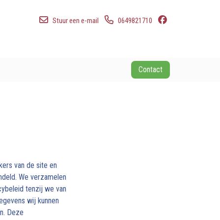
Stuur een e-mail
0649821710
Contact
ers van de site en
handeld. We verzamelen
ybeleid tenzij we van
egevens wij kunnen
n. Deze