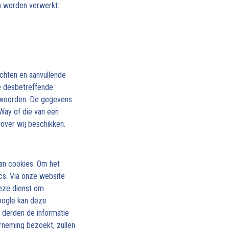
n worden verwerkt:
ichten en aanvullende
e desbetreffende
ntwoorden. De gegevens
ay of die van een
over wij beschikken.
n cookies. Om het
cs. Via onze website
deze dienst om
oogle kan deze
r derden de informatie
rneming bezoekt, zullen