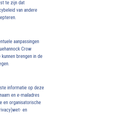
t te zijn dat
cybeleid van andere
cepteren.
entuele aanpassingen
usquehannock Crow
e kunnen brengen in de
egen.
ste informatie op deze
 naam en e-mailadres
 en organisatorische
rivacy)wet- en