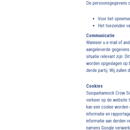
De persoonsgegevens die
Voor het opnemen
Het toezenden va
Communicatie
Wanneer u e-mail of and
aangeleverde gegevens 
situatie relevant zijn.
worden opgeslagen op b
derde partij. Wij zulle
Cookies
Susquehannock Crow So
verkeer op de website t
kan een cookie worden g
informatie en rapporta
informatie aan derden ve
namens Google verwerke